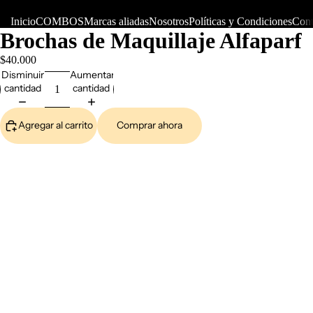
Inicio
COMBOS
Marcas aliadas
Nosotros
Políticas y Condiciones
Cont
Brochas de Maquillaje Alfaparf
$40.000
Disminuir
Aumentar
cantidad
cantidad
Agregar al carrito
Comprar ahora
COM