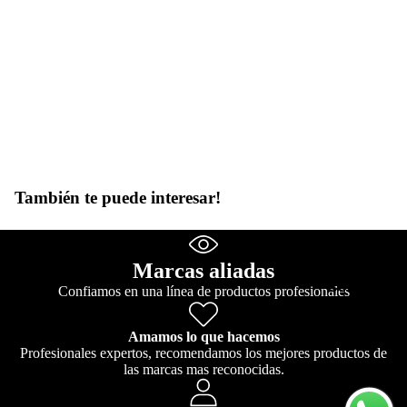
Marcas a
Abrir
Abrir
También te puede interesar!
imagen
imagen
a
a
Authenti
pantalla
pantalla
c Beauty
completa
completa
Marcas aliadas
Concept
Confiamos en una línea de productos profesionales
Hidrataci
ón
Amamos lo que hacemos
Profesionales expertos, recomendamos los mejores productos de
Cabellos
las marcas mas reconocidas.
tinturado
s