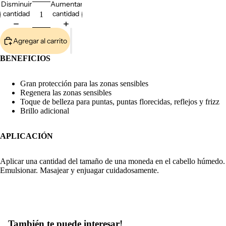
Disminuir
Aumentar
cantidad
cantidad
Agregar al carrito
COM
BENEFICIOS
Gran protección para las zonas sensibles
Regenera las zonas sensibles
Toque de belleza para puntas, puntas florecidas, reflejos y frizz
Brillo adicional
APLICACIÓN
Aplicar una cantidad del tamaño de una moneda en el cabello húmedo.
Emulsionar. Masajear y enjuagar cuidadosamente.
Marcas a
Abrir
Abrir
Abrir
Abrir
Abrir
Abrir
Abrir
Abrir
También te puede interesar!