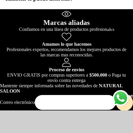
imagen
imagen
imagen
imagen
imagen
imagen
imagen
imagen
a
a
a
a
a
a
a
a
pantalla
pantalla
pantalla
pantalla
pantalla
pantalla
pantalla
pantalla
Authenti
completa
completa
completa
completa
completa
completa
completa
completa
Marcas aliadas
c Beauty
Confiamos en una línea de productos profesionales
Concept
Hidrataci
Amamos lo que hacemos
Profesionales expertos, recomendamos los mejores productos de
ón
las marcas mas reconocidas.
Cabellos
tinturado
Proceso de envios
s
ENVIO GRATIS por compras superiores a
$500.000
o Paga tu
envío contra entrega
Cabellos
Mantente siempre informada sobre las novedades de
NATURAL
delgados
SALOON
Nosot
Cabellos
Correo electrónico
dañados
Política de privacidad
© 2026
Natural Saloon
,
Tecnología de Shopify
Textura y
Términos y políticas
Definició
n