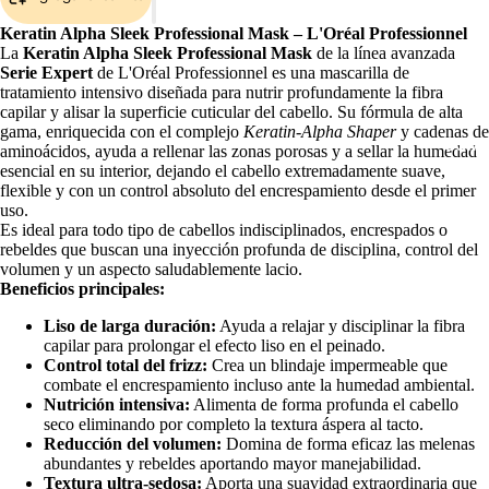
Keratin Alpha Sleek Professional Mask – L'Oréal Professionnel
La
Keratin Alpha Sleek Professional Mask
de la línea avanzada
Serie Expert
de L'Oréal Professionnel es una mascarilla de
tratamiento intensivo diseñada para nutrir profundamente la fibra
capilar y alisar la superficie cuticular del cabello. Su fórmula de alta
gama, enriquecida con el complejo
Keratin-Alpha Shaper
y cadenas de
COM
aminoácidos, ayuda a rellenar las zonas porosas y a sellar la humedad
esencial en su interior, dejando el cabello extremadamente suave,
flexible y con un control absoluto del encrespamiento desde el primer
uso.
Es ideal para todo tipo de cabellos indisciplinados, encrespados o
rebeldes que buscan una inyección profunda de disciplina, control del
volumen y un aspecto saludablemente lacio.
Beneficios principales:
Abrir
imagen
Liso de larga duración:
Ayuda a relajar y disciplinar la fibra
a
capilar para prolongar el efecto liso en el peinado.
pantalla
Control total del frizz:
Crea un blindaje impermeable que
completa
combate el encrespamiento incluso ante la humedad ambiental.
Nutrición intensiva:
Alimenta de forma profunda el cabello
seco eliminando por completo la textura áspera al tacto.
Reducción del volumen:
Domina de forma eficaz las melenas
abundantes y rebeldes aportando mayor manejabilidad.
Textura ultra-sedosa:
Aporta una suavidad extraordinaria que