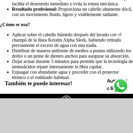
facilita el desenredo inmediato y evita la rotura mecánica.
Resultado profesional:
Proporciona un cabello altamente dócil,
con un movimiento fluido, ligero y visiblemente radiante.
¿Cómo se usa?
Aplicar sobre el cabello húmedo después del lavado con el
Marcas a
champú de la línea Keratin Alpha Sleek, habiendo retirado
previamente el exceso de agua con una toalla.
Distribuir de manera uniforme de medios a puntas utilizando los
dedos o un peine de dientes anchos para asegurar su absorción.
Dejar actuar durante 5 minutos para permitir que la tecnología de
aminoácidos repare intensamente la fibra capilar.
Enjuagar con abundante agua y proceder con el protector
térmico o el estilizado habitual.
Authenti
También te puede interesar!
c Beauty
Concept
Hidrataci
Marcas aliadas
ón
Confiamos en una línea de productos profesionales
Cabellos
$138.000
tinturado
Amamos lo que hacemos