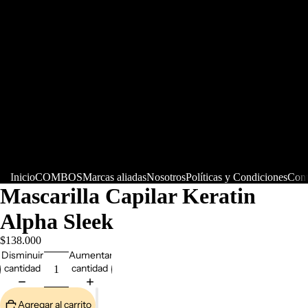
Inicio
COMBOS
Marcas aliadas
Nosotros
Políticas y Condiciones
Cont
Mascarilla Capilar Keratin
Alpha Sleek
$138.000
Disminuir
Aumentar
cantidad
cantidad
Agregar al carrito