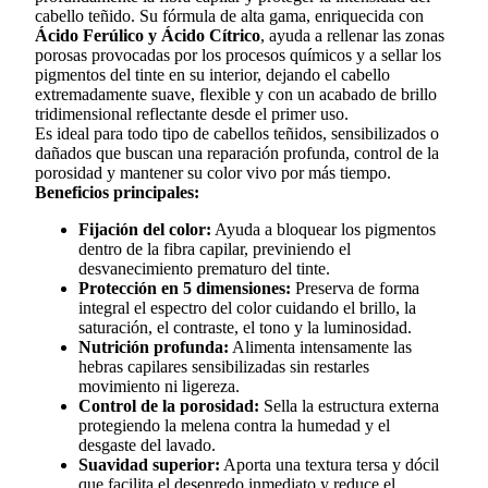
cabello teñido. Su fórmula de alta gama, enriquecida con
Ácido Ferúlico y Ácido Cítrico
, ayuda a rellenar las zonas
porosas provocadas por los procesos químicos y a sellar los
pigmentos del tinte en su interior, dejando el cabello
extremadamente suave, flexible y con un acabado de brillo
tridimensional reflectante desde el primer uso.
Es ideal para todo tipo de cabellos teñidos, sensibilizados o
dañados que buscan una reparación profunda, control de la
porosidad y mantener su color vivo por más tiempo.
Beneficios principales:
Fijación del color:
Ayuda a bloquear los pigmentos
dentro de la fibra capilar, previniendo el
desvanecimiento prematuro del tinte.
Protección en 5 dimensiones:
Preserva de forma
integral el espectro del color cuidando el brillo, la
saturación, el contraste, el tono y la luminosidad.
Nutrición profunda:
Alimenta intensamente las
hebras capilares sensibilizadas sin restarles
movimiento ni ligereza.
Control de la porosidad:
Sella la estructura externa
protegiendo la melena contra la humedad y el
desgaste del lavado.
Suavidad superior:
Aporta una textura tersa y dócil
que facilita el desenredo inmediato y reduce el