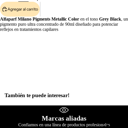
COM
Agregar al carrito
Alfaparf Milano Pigments Metallic Color
en el tono
Grey Black
, un
pigmento puro ultra concentrado de 90ml diseñado para potenciar
reflejos en tratamientos capilares
Marcas a
Abrir
También te puede interesar!
imagen
a
pantalla
completa
Marcas aliadas
Authenti
Confiamos en una línea de productos profesionales
c Beauty