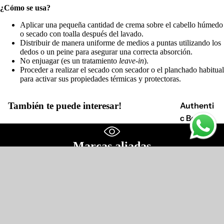
¿Cómo se usa?
Aplicar una pequeña cantidad de crema sobre el cabello húmedo
Marcas a
o secado con toalla después del lavado.
Distribuir de manera uniforme de medios a puntas utilizando los
dedos o un peine para asegurar una correcta absorción.
No enjuagar (es un tratamiento
leave-in
).
Proceder a realizar el secado con secador o el planchado habitual
para activar sus propiedades térmicas y protectoras.
Authenti
También te puede interesar!
c Beauty
Concept
Marcas aliadas
Hidrataci
Confiamos en una línea de productos profesionales
ón
Cabellos
Amamos lo que hacemos
tinturado
$220.000
Profesionales expertos, recomendamos los mejores productos de
s
las marcas mas reconocidas.
Cabellos
delgados