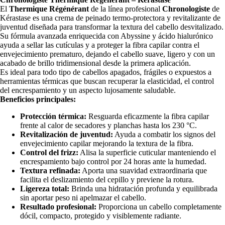
El
Thermique Régénérant
de la línea profesional
Chronologiste
de
Kérastase es una crema de peinado termo-protectora y revitalizante de
juventud diseñada para transformar la textura del cabello desvitalizado.
Su fórmula avanzada enriquecida con Abyssine y ácido hialurónico
COM
ayuda a sellar las cutículas y a proteger la fibra capilar contra el
envejecimiento prematuro, dejando el cabello suave, ligero y con un
acabado de brillo tridimensional desde la primera aplicación.
Es ideal para todo tipo de cabellos apagados, frágiles o expuestos a
herramientas térmicas que buscan recuperar la elasticidad, el control
del encrespamiento y un aspecto lujosamente saludable.
Beneficios principales:
Protección térmica:
Resguarda eficazmente la fibra capilar
frente al calor de secadores y planchas hasta los 230 °C.
Revitalización de juventud:
Ayuda a combatir los signos del
envejecimiento capilar mejorando la textura de la fibra.
Abrir
Abrir
Abrir
Abrir
Abrir
Abrir
Control del frizz:
Alisa la superficie cuticular manteniendo el
imagen
imagen
imagen
imagen
imagen
imagen
encrespamiento bajo control por 24 horas ante la humedad.
a
a
a
a
a
a
Textura refinada:
Aporta una suavidad extraordinaria que
pantalla
pantalla
pantalla
pantalla
pantalla
pantalla
facilita el deslizamiento del cepillo y previene la rotura.
completa
completa
completa
completa
completa
completa
Ligereza total:
Brinda una hidratación profunda y equilibrada
sin aportar peso ni apelmazar el cabello.
Resultado profesional:
Proporciona un cabello completamente
dócil, compacto, protegido y visiblemente radiante.